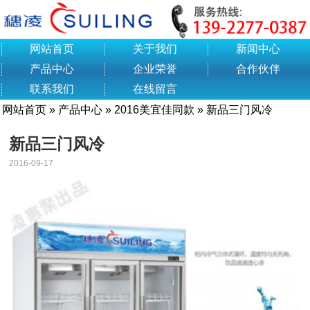
网站首页
关于我们
新闻中心
产品中心
企业荣誉
合作伙伴
联系我们
在线留言
网站首页
»
产品中心
»
2016美宜佳同款
» 新品三门风冷
新品三门风冷
2016-09-17